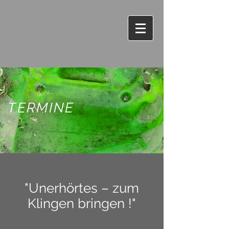
TERMINE
"Unerhörtes – zum
Klingen bringen !"